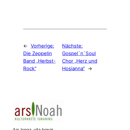
←
Vorherige:
Nächste:
Die Zeppelin
Gospel`n`Soul
Band „Herbst-
Chor „Herz und
Rock“
Hosianna“
→
Ars longa, vita brevis